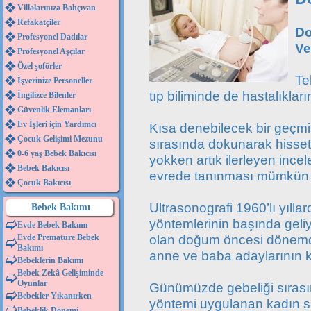
Villalarınıza Bahçıvan
Refakatçiler
Do
Profesyonel Dadılar
Ve
Profesyonel Aşçılar
Özel şoförler
Te
İşyerinize Personeller
tıp biliminde de hastalıkların
İngilizce Bilenler
Güvenlik Elemanları
Ev İşleri için Yardımcı
Kısa denebilecek bir geçmi
Çocuk Gelişimi Mezunu
sırasında dokunarak hisse
0-6 yaş Bebek Bakıcısı
yokken artık ilerleyen incel
Bebek Bakıcısı
evrede tanınması mümkün 
Çocuk Bakıcısı
Ultrasonografi 1960’lı yılla
Bebek Bakımı
yöntemlerinin başında geliy
Evde Bebek Bakımı
olan doğum öncesi dönemde
Evde Prematüre Bebek
Bakımı
anne ve baba adaylarının kaf
Bebeklerin Bakımı
Bebek Zekâ Gelişiminde
Oyunlar
Günümüzde gebeliği sırasın
Bebekler Yıkanırken
yöntemi uygulanan kadın sa
Bebeklik Dönemi