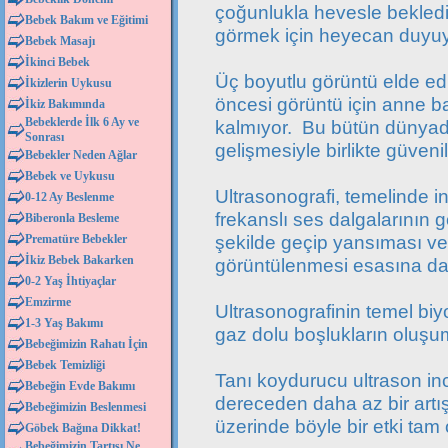
çoğunlukla hevesle bekled
Bebek Bakım ve Eğitimi
görmek için heyecan duyuy
Bebek Masajı
İkinci Bebek
Üç boyutlu görüntü elde edi
İkizlerin Uykusu
öncesi görüntü için anne 
İkiz Bakımında
Bebeklerde İlk 6 Ay ve
kalmıyor. Bu bütün dünyad
Sonrası
gelişmesiyle birlikte güvenil
Bebekler Neden Ağlar
Bebek ve Uykusu
Ultrasonografi, temelinde
0-12 Ay Beslenme
frekanslı ses dalgalarının gö
Biberonla Besleme
şekilde geçip yansıması v
Prematüre Bebekler
İkiz Bebek Bakarken
görüntülenmesi esasına da
0-2 Yaş İhtiyaçlar
Emzirme
Ultrasonografinin temel biyo
1-3 Yaş Bakımı
gaz dolu boşlukların oluşu
Bebeğimizin Rahatı İçin
Bebek Temizliği
Tanı koydurucu ultrason inc
Bebeğin Evde Bakımı
dereceden daha az bir artı
Bebeğimizin Beslenmesi
üzerinde böyle bir etki tam
Göbek Bağına Dikkat!
Bebeğimizin Tartısı Ne