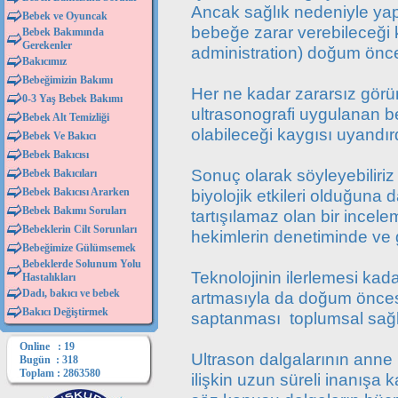
Ancak sağlık nedeniyle yap
Bebek ve Oyuncak
bebeğe zarar verebileceği 
Bebek Bakımında
Gerekenler
administration) doğum önce
Bakıcımız
Bebeğimizin Bakımı
Her ne kadar zararsız görü
0-3 Yaş Bebek Bakımı
ultrasonografi uygulanan
Bebek Alt Temizliği
olabileceği kaygısı uyandır
Bebek Ve Bakıcı
Bebek Bakıcısı
Sonuç olarak söyleyebiliriz 
Bebek Bakıcıları
Bebek Bakıcısı Ararken
biyolojik etkileri olduğuna 
Bebek Bakımı Soruları
tartışılamaz olan bir incel
Bebeklerin Cilt Sorunları
hekimlerin denetiminde ve g
Bebeğimize Gülümsemek
Bebeklerde Solunum Yolu
Teknolojinin ilerlemesi kad
Hastalıkları
Dadı, bakıcı ve bebek
artmasıyla da doğum öncesi
Bakıcı Değiştirmek
saptanması toplumsal sağlık
Online : 19
Ultrason dalgalarının anne
Bugün : 318
Toplam : 2863580
ilişkin uzun süreli inanışa 