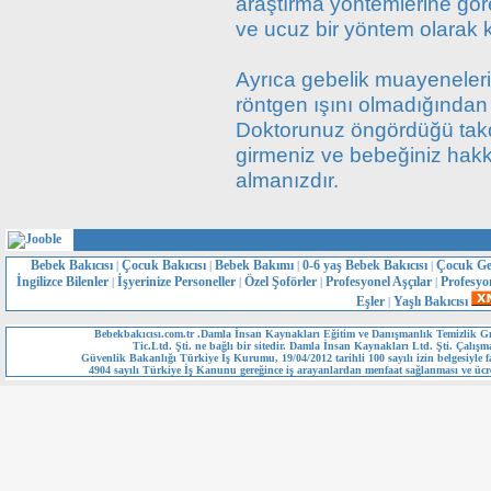
araştırma yöntemlerine gö
ve ucuz bir yöntem olarak k
Ayrıca gebelik muayenelerin
röntgen ışını olmadığından 
Doktorunuz öngördüğü takdi
girmeniz ve bebeğiniz hakkı
almanızdır.
Bebek Bakıcısı
Çocuk Bakıcısı
Bebek Bakımı
0-6 yaş Bebek Bakıcısı
Çocuk Ge
|
|
|
|
İngilizce Bilenler
İşyerinize Personeller
Özel Şoförler
Profesyonel Aşçılar
Profesyo
|
|
|
|
Eşler
Yaşlı Bakıcısı
|
Bebekbakıcısı.com.tr .Damla İnsan Kaynakları Eğitim ve Danışmanlık Temizlik Gı
Tic.Ltd. Şti. ne bağlı bir sitedir. Damla İnsan Kaynakları Ltd. Şti. Çalışm
Güvenlik Bakanlığı Türkiye İş Kurumu, 19/04/2012 tarihli 100 sayılı izin belgesiyle fa
4904 sayılı Türkiye İş Kanunu gereğince iş arayanlardan menfaat sağlanması ve ücre