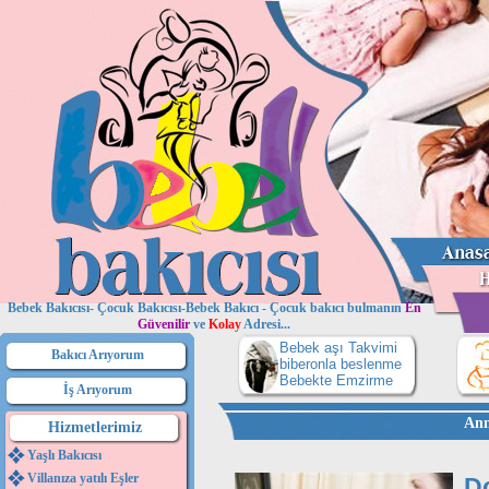
Bebek Bakıcısı- Çocuk Bakıcısı-Bebek Bakıcı - Çocuk bakıcı bulmanın
En
Güvenilir
ve
Kolay
Adresi...
Bebek aşı Takvimi
Bakıcı Arıyorum
biberonla beslenme
Bebekte Emzirme
İş Arıyorum
Ann
Hizmetlerimiz
Yaşlı Bakıcısı
Villanıza yatılı Eşler
D