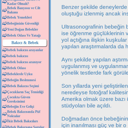
Kadar Olmalı?
Benzer şekilde deneylerde 
Bebek Banyosu ve Cilt
Bakımı
oluştuğu izlenmiş ancak in
Bebek Yemekleri
Bebeğinizin Güvenliği
Ultrasonografinin bebeğin
Yeni Doğan Bebekler
ise öğrenme güçlüklerinin 
Bebek Odası Ve Yatağı
yol açtığına ilişkin kuşkula
Bakıcı & Bebek
yapılan araştırmalarda da h
bebek bakıcısı arayanlar
bebek bakıcısı
Aynı şekilde yapılan aştır
bebek bakıcısı aranıyor
uygulanmış ve uygulanmamı
Bebek Odası
yönelik testlerde fark görül
Bebeklerde Uyku
Bebeğin Beslenmesi
Son yıllarda yeni geliştiril
Bebek Bakıcısı Seçimi
neredeyse fotoğraf kalitesi
Çocukların Saç Temizliği
Çocukta Güven
Amerika olmak üzere bazı 
Gereksinimi
stüdyoları bile açıldı.
Bebeğin Eve Gelişi
Bebek Bakıcısında Püf
Noktalar
Doğmadan önce bebeğinin 
İkiz Bebek Bakıcıları
için inanılması güç ve bir 
Bebek Bakıcısına Sorular