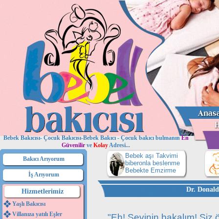
Bebek Bakıcısı- Çocuk Bakıcısı-Bebek Bakıcı - Çocuk bakıcı bulmanın
En
Güvenilir
ve
Kolay
Adresi...
Bebek aşı Takvimi
Bakıcı Arıyorum
biberonla beslenme
Bebekte Emzirme
İş Arıyorum
Dr. Donald
Hizmetlerimiz
Yaşlı Bakıcısı
Villanıza yatılı Eşler
"Eh! Sevinin bakalım! Siz 