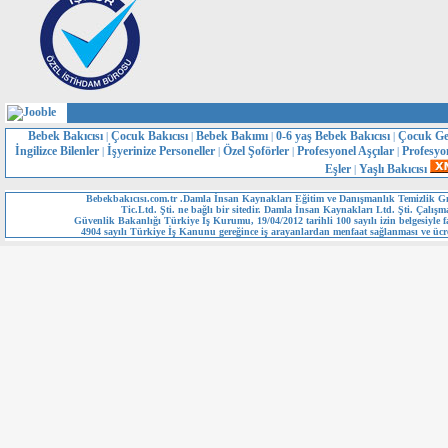
Bebek Bakıcısı
Çocuk Bakıcısı
Bebek Bakımı
0-6 yaş Bebek Bakıcısı
Çocuk Ge
|
|
|
|
İngilizce Bilenler
İşyerinize Personeller
Özel Şoförler
Profesyonel Aşçılar
Profesyo
|
|
|
|
Eşler
Yaşlı Bakıcısı
|
Bebekbakıcısı.com.tr .Damla İnsan Kaynakları Eğitim ve Danışmanlık Temizlik Gı
Tic.Ltd. Şti. ne bağlı bir sitedir. Damla İnsan Kaynakları Ltd. Şti. Çalışm
Güvenlik Bakanlığı Türkiye İş Kurumu, 19/04/2012 tarihli 100 sayılı izin belgesiyle fa
4904 sayılı Türkiye İş Kanunu gereğince iş arayanlardan menfaat sağlanması ve ücre