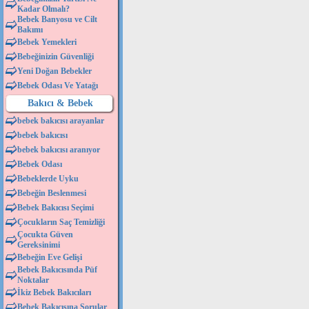
Kadar Olmalı?
Bebek Banyosu ve Cilt
Bakımı
Bebek Yemekleri
Bebeğinizin Güvenliği
Yeni Doğan Bebekler
Bebek Odası Ve Yatağı
Bakıcı & Bebek
bebek bakıcısı arayanlar
bebek bakıcısı
bebek bakıcısı aranıyor
Bebek Odası
Bebeklerde Uyku
Bebeğin Beslenmesi
Bebek Bakıcısı Seçimi
Çocukların Saç Temizliği
Çocukta Güven
Gereksinimi
Bebeğin Eve Gelişi
Bebek Bakıcısında Püf
Noktalar
İkiz Bebek Bakıcıları
Bebek Bakıcısına Sorular