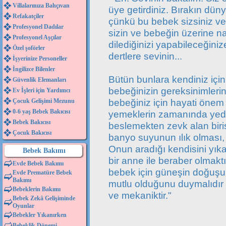
Villalarınıza Bahçıvan
üye getirdiniz. Bırakın düny
Refakatçiler
çünkü bu bebek sizsiniz ve 
Profesyonel Dadılar
sizin ve bebeğin üzerine nas
Profesyonel Aşçılar
dilediğinizi yapabileceğini
Özel şoförler
dertlere sevinin...
İşyerinize Personeller
İngilizce Bilenler
Bütün bunlara kendiniz için
Güvenlik Elemanları
bebeğinizin gereksinimlerin
Ev İşleri için Yardımcı
bebeğiniz için hayati önem 
Çocuk Gelişimi Mezunu
0-6 yaş Bebek Bakıcısı
yemeklerin zamanında yedi
Bebek Bakıcısı
beslemekten zevk alan biris
Çocuk Bakıcısı
banyo suyunun ılık olması,
Onun aradığı kendisini yıka
Bebek Bakımı
bir anne ile beraber olmaktı
Evde Bebek Bakımı
bebek için güneşin doğuşu 
Evde Prematüre Bebek
Bakımı
mutlu olduğunu duymalıdır
Bebeklerin Bakımı
ve mekaniktir."
Bebek Zekâ Gelişiminde
Oyunlar
Bebekler Yıkanırken
Bebeklik Dönemi