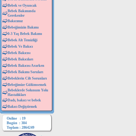
Bebek ve Oyuncak
Bebek Bakımında
Gerekenler
Bakıcımız
Bebeğimizin Bakımı
0-3 Yaş Bebek Bakımı
Bebek Alt Temizliği
Bebek Ve Bakıcı
Bebek Bakıcısı
Bebek Bakıcıları
Bebek Bakıcısı Ararken
Bebek Bakımı Soruları
Bebeklerin Cilt Sorunları
Bebeğimize Gülümsemek
Bebeklerde Solunum Yolu
Hastalıkları
Dadı, bakıcı ve bebek
Bakıcı Değiştirmek
Online : 19
Bugün : 384
Toplam : 2864249