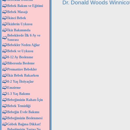
Dr. Donald Woods Winnicot
Bebek Bakım ve Eğitimi
Bebek Masajı
İkinci Bebek
İkizlerin Uykusu
İkiz Bakımında
Bebeklerde İlk 6 Ay ve
Sonrası
Bebekler Neden Ağlar
Bebek ve Uykusu
0-12 Ay Beslenme
Biberonla Besleme
Prematüre Bebekler
İkiz Bebek Bakarken
0-2 Yaş İhtiyaçlar
Emzirme
1-3 Yaş Bakımı
Bebeğimizin Rahatı İçin
Bebek Temizliği
Bebeğin Evde Bakımı
Bebeğimizin Beslenmesi
Göbek Bağına Dikkat!
Bebeğimizin Tartısı Ne