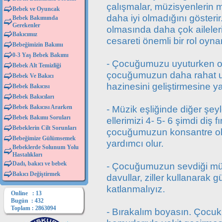
çalışmalar, müzisyenlerin m
Bebek ve Oyuncak
daha iyi olmadığını göster
Bebek Bakımında
Gerekenler
olmasında daha çok aileleri
Bakıcımız
cesareti önemli bir rol oynar
Bebeğimizin Bakımı
0-3 Yaş Bebek Bakımı
- Çocuğumuzu uyuturken on
Bebek Alt Temizliği
çocuğumuzun daha rahat uy
Bebek Ve Bakıcı
hazinesini geliştirmesine ya
Bebek Bakıcısı
Bebek Bakıcıları
Bebek Bakıcısı Ararken
- Müzik eşliğinde diğer şeyle
Bebek Bakımı Soruları
ellerimizi 4- 5- 6 şimdi diş
Bebeklerin Cilt Sorunları
çocuğumuzun konsantre olm
Bebeğimize Gülümsemek
yardımcı olur.
Bebeklerde Solunum Yolu
Hastalıkları
Dadı, bakıcı ve bebek
- Çocuğumuzun sevdiği müz
Bakıcı Değiştirmek
davullar, ziller kullanarak g
katlanmalıyız.
Online : 13
Bugün : 432
Toplam : 2863094
- Bırakalım boyasın. Çocuk