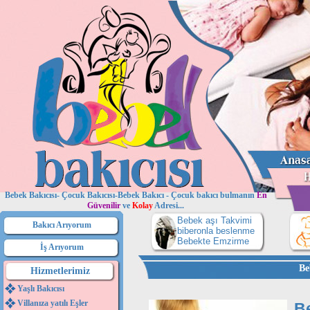
Bebek Bakıcısı- Çocuk Bakıcısı-Bebek Bakıcı - Çocuk bakıcı bulmanın
En
Güvenilir
ve
Kolay
Adresi...
Bebek aşı Takvimi
Bakıcı Arıyorum
biberonla beslenme
Bebekte Emzirme
İş Arıyorum
Be
Hizmetlerimiz
Yaşlı Bakıcısı
Villanıza yatılı Eşler
B