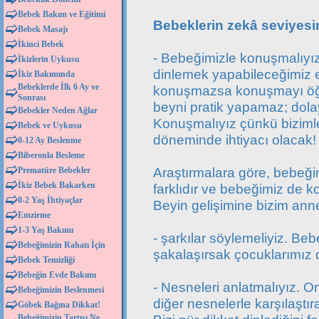
Bebek Bakım ve Eğitimi
Bebeklerin zekâ seviyesin
Bebek Masajı
İkinci Bebek
- Bebeğimizle konuşmalıyız
İkizlerin Uykusu
dinlemek yapabileceğimiz e
İkiz Bakımında
Bebeklerde İlk 6 Ay ve
konuşmazsa konuşmayı öğ
Sonrası
beyni pratik yapamaz; dola
Bebekler Neden Ağlar
Konuşmalıyız çünkü biziml
Bebek ve Uykusu
döneminde ihtiyacı olacak!
0-12 Ay Beslenme
Biberonla Besleme
Araştırmalara göre, bebeği
Prematüre Bebekler
İkiz Bebek Bakarken
farklıdır ve bebeğimiz de 
0-2 Yaş İhtiyaçlar
Beyin gelişimine bizim anne 
Emzirme
1-3 Yaş Bakımı
- şarkılar söylemeliyiz. Bebe
Bebeğimizin Rahatı İçin
şakalaşırsak çocuklarımız
Bebek Temizliği
Bebeğin Evde Bakımı
- Nesneleri anlatmalıyız. On
Bebeğimizin Beslenmesi
diğer nesnelerle karşılaştırab
Göbek Bağına Dikkat!
Bebeğimizin Tartısı Ne