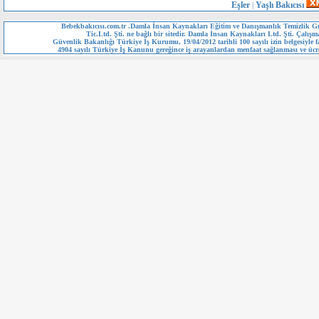
Eşler
Yaşlı Bakıcısı
|
Bebekbakıcısı.com.tr .Damla İnsan Kaynakları Eğitim ve Danışmanlık Temizlik Gı
Tic.Ltd. Şti. ne bağlı bir sitedir. Damla İnsan Kaynakları Ltd. Şti. Çalışm
Güvenlik Bakanlığı Türkiye İş Kurumu, 19/04/2012 tarihli 100 sayılı izin belgesiyle fa
4904 sayılı Türkiye İş Kanunu gereğince iş arayanlardan menfaat sağlanması ve ücre