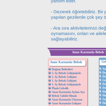
yardım eder.
- Gezerek öğretebiliriz. B
yapılan gezilerde çok şey öğ
- Ara sıra aktivitelerinizi d
oynamasını, onları ve ailele
sağlayabiliriz.
Anne Karnında Bebek :
Ge
Anne Karnında Bebek
Su
Doğum Belirtileri
Do
2. Ay Bebek Gelişiminde
Do
2. Ay Bebek Gelişimi
Ge
1. Ay Bebek Gelişimi
Do
1. Ay Bebek Gelişiminde
Do
Planlı Gebelik
Ha
Anne Karnında Aydan Aya
Ha
Bebek Sahibi Olmak
Sağ
Anne Karnında Ultrason
Ha
Anne Karnında Gelişme