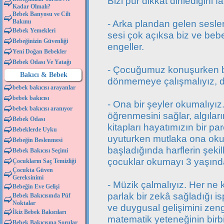
Bizi pür dikkat dinlediğini f
Kadar Olmalı?
Bebek Banyosu ve Cilt
Bakımı
- Arka plandan gelen sesle
Bebek Yemekleri
sesi çok açıksa biz ve beb
Bebeğinizin Güvenliği
engeller.
Yeni Doğan Bebekler
Bebek Odası Ve Yatağı
- Çocuğumuz konuşurken büt
Bakıcı & Bebek
dönmemeye çalışmalıyız, d
bebek bakıcısı arayanlar
bebek bakıcısı
- Ona bir şeyler okumalıyız
bebek bakıcısı aranıyor
öğrenmesini sağlar, algıların
Bebek Odası
kitapları hayatımızın bir p
Bebeklerde Uyku
uyuturken mutlaka ona oku
Bebeğin Beslenmesi
başladığında harflerin şeki
Bebek Bakıcısı Seçimi
çocuklar okumayı 3 yaşından
Çocukların Saç Temizliği
Çocukta Güven
Gereksinimi
- Müzik çalmalıyız. Her n
Bebeğin Eve Gelişi
parlak bir zekâ sağladığı 
Bebek Bakıcısında Püf
Noktalar
ve duygusal gelişimini zeng
İkiz Bebek Bakıcıları
matematik yeteneğinin birbi
Bebek Bakıcısına Sorular