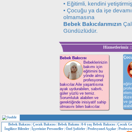
• Eğitimli, kendini yetiştirmi
• Çocuğu ya da işe devamını
olmamasına
Bebek Bakıcılarımızın
Çalı
Gündüzlüdür.
Hizmetlerimiz ::
Çocu
Bebek Bakıcısı
Bebeklerinizin
bakımı için
eğitimini bu
yönde almış
profesyonel
eğit
bakıcılar.Aile yaşantısına
profe
ayak uydurabilen, sabırlı,
elema
güler yüzlü ve temiz.
düzen
Sorumluluk alabilen ve
ve ge
gerektiğinde inisiyatif sahip
alabi
olmasını bilen bakıcılar.
Bebek Bakıcısı
Çocuk Bakıcısı
Bebek Bakımı
0-6 yaş Bebek Bakıcısı
Çocuk Ge
|
|
|
|
İngilizce Bilenler
İşyerinize Personeller
Özel Şoförler
Profesyonel Aşçılar
Profesyo
|
|
|
|