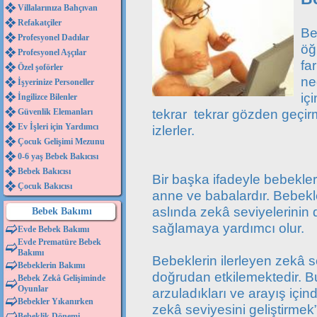
Villalarınıza Bahçıvan
Refakatçiler
Be
Profesyonel Dadılar
öğ
Profesyonel Aşçılar
fa
Özel şoförler
ne
İşyerinize Personeller
iç
İngilizce Bilenler
tekrar tekrar gözden geçir
Güvenlik Elemanları
Ev İşleri için Yardımcı
izlerler.
Çocuk Gelişimi Mezunu
0-6 yaş Bebek Bakıcısı
Bebek Bakıcısı
Bir başka ifadeyle bebeklerin
Çocuk Bakıcısı
anne ve babalardır. Bebekl
aslında zekâ seviyelerinin 
Bebek Bakımı
sağlamaya yardımcı olur.
Evde Bebek Bakımı
Evde Prematüre Bebek
Bakımı
Bebeklerin ilerleyen zekâ s
Bebeklerin Bakımı
doğrudan etkilemektedir. 
Bebek Zekâ Gelişiminde
Oyunlar
arzuladıkları ve arayış için
Bebekler Yıkanırken
zekâ seviyesini geliştirmek
Bebeklik Dönemi