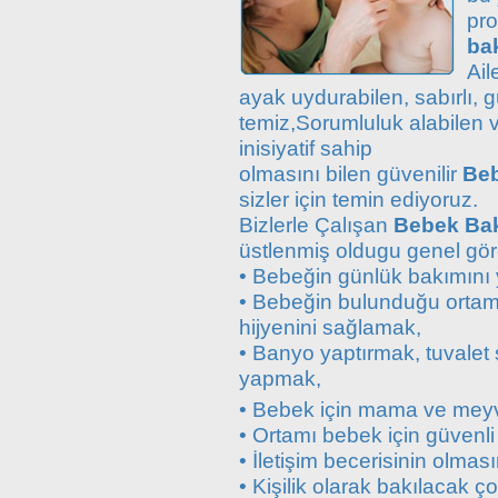
pr
bak
Ail
ayak uydurabilen, sabırlı, g
temiz,Sorumluluk alabilen 
inisiyatif sahip
olmasını bilen güvenilir
Beb
sizler için temin ediyoruz.
Bizlerle Çalışan
Bebek Bakı
üstlenmiş oldugu genel gör
• Bebeğin günlük bakımını
• Bebeğin bulunduğu ortamı
hijyenini sağlamak,
• Banyo yaptırmak, tuvalet 
yapmak,
• Bebek için mama ve meyv
• Ortamı bebek için güvenli
• İletişim becerisinin olmas
• Kişilik olarak bakılacak