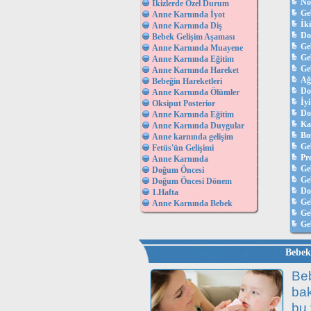
No
İkizlerde Özel Durum
Ge
Anne Karnında İyot
İk
Anne Karnında Diş
Do
Bebek Gelişim Aşaması
Ge
Anne Karnında Muayene
Ge
Anne Karnında Eğitim
Geb
Anne Karnında Hareket
Ağ
Bebeğin Hareketleri
Do
Anne Karnında Ölümler
İyi
Oksiput Posterior
Do
Anne Karnında Eğitim
Ka
Anne Karnında Duygular
Bo
Anne karnında gelişim
Ge
Fetüs'ün Gelişimi
Pr
Anne Karnında
Ge
Doğum Öncesi
Geb
Doğum Öncesi Dönem
D
1.Hafta
Ge
Anne Karnında Bebek
Ge
Ge
Bebek 
Beb
bak
bu