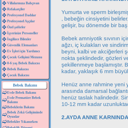
Villalarınıza Bahçıvan
Refakatçiler
Yumurta ve sperm birleşmi
Profesyonel Dadılar
, bebeğin cinsiyetini belir
Profesyonel Aşçılar
gelişir, bu dönemde bir baş
Özel şoförler
İşyerinize Personeller
Bebek amniyotik sıvının içi
İngilizce Bilenler
ağzı, iç kulakları ve sindiri
Güvenlik Elemanları
beyni, kalbi ve akciğerleri
Ev İşleri için Yardımcı
nokta şeklindedir, gözleri 
Çocuk Gelişimi Mezunu
0-6 yaş Bebek Bakıcısı
şekillenmeye başlamıştır. 
Bebek Bakıcısı
kadar, yaklaşık 6 mm büyü
Çocuk Bakıcısı
Henüz anne rahmine yeni ye
Bebek Bakımı
arasında damarsal bağlantı
Evde Bebek Bakımı
henüz taslak halindedir. Si
Evde Prematüre Bebek
Bakımı
10-12 mm kadar uzunluktad
Bebeklerin Bakımı
Bebek Zekâ Gelişiminde
2.AYDA ANNE KARNINDA
Oyunlar
Bebekler Yıkanırken
Bebeklik Dönemi