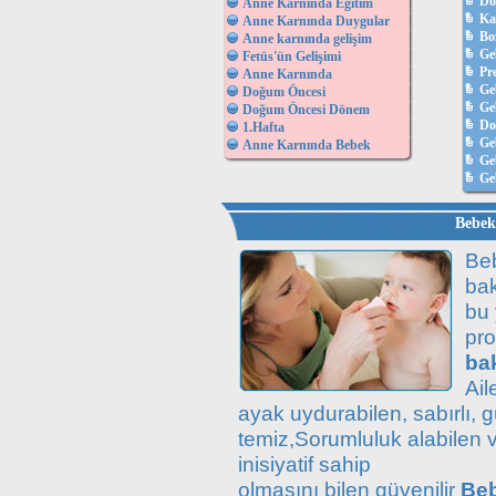
Do
Anne Karnında Eğitim
Ka
Anne Karnında Duygular
Bo
Anne karnında gelişim
Ge
Fetüs'ün Gelişimi
Pr
Anne Karnında
Ge
Doğum Öncesi
Geb
Doğum Öncesi Dönem
D
1.Hafta
Ge
Anne Karnında Bebek
Ge
Ge
Bebek 
Beb
bak
bu
pr
bak
Ail
ayak uydurabilen, sabırlı, g
temiz,Sorumluluk alabilen 
inisiyatif sahip
olmasını bilen güvenilir
Beb