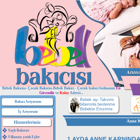
Bebek Bakıcısı- Çocuk Bakıcısı-Bebek Bakıcı - Çocuk bakıcı bulmanın
En
Güvenilir
ve
Kolay
Adresi...
Bebek aşı Takvimi
Bakıcı Arıyorum
biberonla beslenme
Bebekte Emzirme
İş Arıyorum
Anne K
Hizmetlerimiz
Yaşlı Bakıcısı
Villanıza yatılı Eşler
1.AYDA ANNE KARNINDA