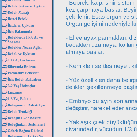
- Böbrek, kalp, sinir siste
Bebek Bakım ve Eğitimi
kez çarpmaya başlar. Beyin,
Bebek Masajı
şekillenir. Esas organ ve s
İkinci Bebek
Organ gelişimi nedeniyle kri
İkizlerin Uykusu
İkiz Bakımında
- El ve ayak parmakları, diz
Bebeklerde İlk 6 Ay ve
Sonrası
bacakları uzamaya, kolları 
Bebekler Neden Ağlar
almaya başlar.
Bebek ve Uykusu
0-12 Ay Beslenme
- Kemikleri sertleşmeye , k
Biberonla Besleme
Prematüre Bebekler
- Yüz özellikleri daha belir
İkiz Bebek Bakarken
delikleri şekillenmeye başla
0-2 Yaş İhtiyaçlar
Emzirme
1-3 Yaş Bakımı
- Embriyo bu ayın sonlarına 
Bebeğimizin Rahatı İçin
değiştirir, hareket eder an
Bebek Temizliği
Bebeğin Evde Bakımı
- Yaklaşık çilek büyüklüğün
Bebeğimizin Beslenmesi
civarındadır, vücudun 1/3 ü
Göbek Bağına Dikkat!
Bebeğimizin Tartısı Ne