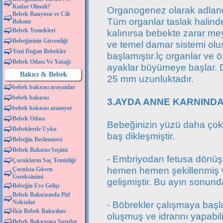
Kadar Olmalı?
Organogenez olarak adlandı
Bebek Banyosu ve Cilt
Tüm organlar taslak halind
Bakımı
Bebek Yemekleri
kalınırsa bebekte zarar me
Bebeğinizin Güvenliği
ve temel damar sistemi ol
Yeni Doğan Bebekler
başlamıştır.İç organlar ve ö
Bebek Odası Ve Yatağı
ayaklar büyümeye başlar. D
Bakıcı & Bebek
25 mm uzunluktadır.
bebek bakıcısı arayanlar
bebek bakıcısı
3.AYDA ANNE KARNINDA
bebek bakıcısı aranıyor
Bebek Odası
Bebeğinizin yüzü daha çok
Bebeklerde Uyku
baş dikleşmiştir.
Bebeğin Beslenmesi
Bebek Bakıcısı Seçimi
- Embriyodan fetusa dönüşt
Çocukların Saç Temizliği
hemen hemen şekillenmiş 
Çocukta Güven
Gereksinimi
gelişmiştir. Bu ayın sonund
Bebeğin Eve Gelişi
Bebek Bakıcısında Püf
Noktalar
- Böbrekler çalışmaya başlam
İkiz Bebek Bakıcıları
oluşmuş ve idrarını yapabil
Bebek Bakıcısına Sorular