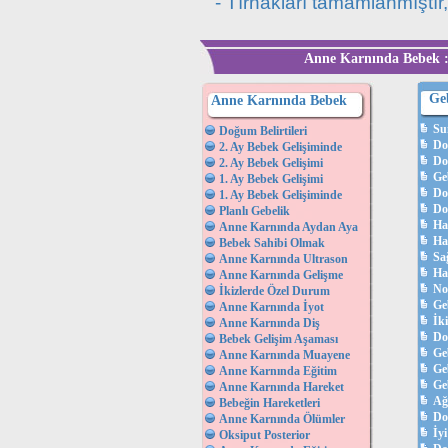
- Tırnakları tamamlanmıştır,
Anne Karnında Bebek :
Ge
Anne Karnında Bebek
Su
Doğum Belirtileri
Do
2. Ay Bebek Gelişiminde
Do
2. Ay Bebek Gelişimi
Ge
1. Ay Bebek Gelişimi
Do
1. Ay Bebek Gelişiminde
Do
Planlı Gebelik
Ha
Anne Karnında Aydan Aya
Ha
Bebek Sahibi Olmak
Sağ
Anne Karnında Ultrason
Ha
Anne Karnında Gelişme
No
İkizlerde Özel Durum
Ge
Anne Karnında İyot
İk
Anne Karnında Diş
Do
Bebek Gelişim Aşaması
Ge
Anne Karnında Muayene
Ge
Anne Karnında Eğitim
Geb
Anne Karnında Hareket
Ağ
Bebeğin Hareketleri
Do
Anne Karnında Ölümler
İyi
Oksiput Posterior