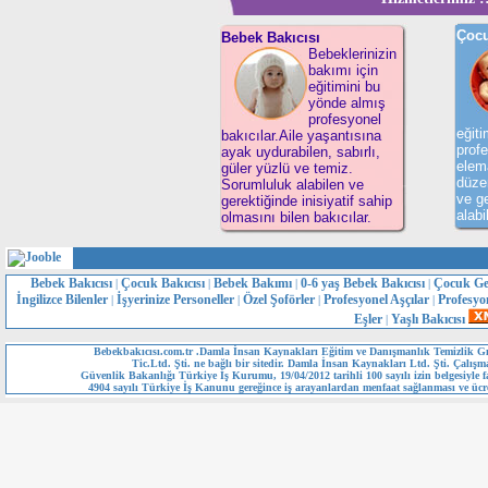
Çocu
Bebek Bakıcısı
Bebeklerinizin
bakımı için
eğitimini bu
yönde almış
profesyonel
eğit
bakıcılar.Aile yaşantısına
profe
ayak uydurabilen, sabırlı,
elema
güler yüzlü ve temiz.
düzen
Sorumluluk alabilen ve
ve ge
gerektiğinde inisiyatif sahip
alabi
olmasını bilen bakıcılar.
Bebek Bakıcısı
Çocuk Bakıcısı
Bebek Bakımı
0-6 yaş Bebek Bakıcısı
Çocuk Ge
|
|
|
|
İngilizce Bilenler
İşyerinize Personeller
Özel Şoförler
Profesyonel Aşçılar
Profesyo
|
|
|
|
Eşler
Yaşlı Bakıcısı
|
Bebekbakıcısı.com.tr .Damla İnsan Kaynakları Eğitim ve Danışmanlık Temizlik Gı
Tic.Ltd. Şti. ne bağlı bir sitedir. Damla İnsan Kaynakları Ltd. Şti. Çalışm
Güvenlik Bakanlığı Türkiye İş Kurumu, 19/04/2012 tarihli 100 sayılı izin belgesiyle fa
4904 sayılı Türkiye İş Kanunu gereğince iş arayanlardan menfaat sağlanması ve ücre