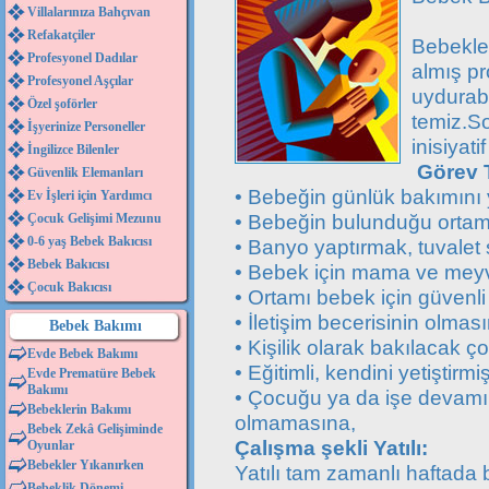
Villalarınıza Bahçıvan
Refakatçiler
Bebekler
Profesyonel Dadılar
almış pr
Profesyonel Aşçılar
uydurabi
Özel şoförler
temiz.So
İşyerinize Personeller
inisiyati
İngilizce Bilenler
Görev 
Güvenlik Elemanları
• Bebeğin günlük bakımını
Ev İşleri için Yardımcı
• Bebeğin bulunduğu ortamı
Çocuk Gelişimi Mezunu
0-6 yaş Bebek Bakıcısı
• Banyo yaptırmak, tuvalet 
Bebek Bakıcısı
• Bebek için mama ve meyv
Çocuk Bakıcısı
• Ortamı bebek için güvenli
• İletişim becerisinin olmas
Bebek Bakımı
• Kişilik olarak bakılacak
Evde Bebek Bakımı
• Eğitimli, kendini yetiştirmi
Evde Prematüre Bebek
Bakımı
• Çocuğu ya da işe devamını
Bebeklerin Bakımı
olmamasına,
Bebek Zekâ Gelişiminde
Çalışma şekli Yatılı:
Oyunlar
Bebekler Yıkanırken
Yatılı tam zamanlı haftada bi
Bebeklik Dönemi