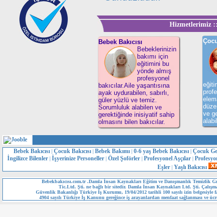
Hizmetlerimiz ::
Çocu
Bebek Bakıcısı
Bebeklerinizin
bakımı için
eğitimini bu
yönde almış
profesyonel
eğit
bakıcılar.Aile yaşantısına
profe
ayak uydurabilen, sabırlı,
elema
güler yüzlü ve temiz.
düzen
Sorumluluk alabilen ve
ve ge
gerektiğinde inisiyatif sahip
alabi
olmasını bilen bakıcılar.
Bebek Bakıcısı
Çocuk Bakıcısı
Bebek Bakımı
0-6 yaş Bebek Bakıcısı
Çocuk Ge
|
|
|
|
İngilizce Bilenler
İşyerinize Personeller
Özel Şoförler
Profesyonel Aşçılar
Profesyo
|
|
|
|
Eşler
Yaşlı Bakıcısı
|
Bebekbakıcısı.com.tr .Damla İnsan Kaynakları Eğitim ve Danışmanlık Temizlik Gı
Tic.Ltd. Şti. ne bağlı bir sitedir. Damla İnsan Kaynakları Ltd. Şti. Çalışm
Güvenlik Bakanlığı Türkiye İş Kurumu, 19/04/2012 tarihli 100 sayılı izin belgesiyle fa
4904 sayılı Türkiye İş Kanunu gereğince iş arayanlardan menfaat sağlanması ve ücre