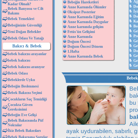
Ağ
Bebeğin Hareketleri
Kadar Olmalı?
Do
Anne Karnında Ölümler
Bebek Banyosu ve Cilt
İyi
Oksiput Posterior
Bakımı
Do
Anne Karnında Eğitim
Bebek Yemekleri
Ka
Anne Karnında Duygular
Bebeğinizin Güvenliği
Bo
Anne karnında gelişim
Ge
Yeni Doğan Bebekler
Fetüs'ün Gelişimi
Pr
Anne Karnında
Bebek Odası Ve Yatağı
Ge
Doğum Öncesi
Bakıcı & Bebek
Geb
Doğum Öncesi Dönem
D
1.Hafta
bebek bakıcısı arayanlar
Ge
Anne Karnında Bebek
bebek bakıcısı
Ge
Ge
bebek bakıcısı aranıyor
Bebek Odası
Bebek 
Bebeklerde Uyku
Bebeğin Beslenmesi
Beb
Bebek Bakıcısı Seçimi
bak
Çocukların Saç Temizliği
bu
Çocukta Güven
pr
Gereksinimi
Bebeğin Eve Gelişi
bak
Bebek Bakıcısında Püf
Ail
Noktalar
ayak uydurabilen, sabırlı, g
İkiz Bebek Bakıcıları
Bebek Bakıcısına Sorular