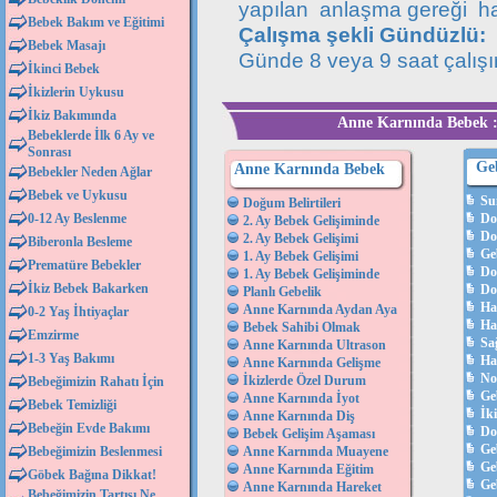
yapılan anlaşma gereği haft
Bebek Bakım ve Eğitimi
Çalışma şekli Gündüzlü:
Bebek Masajı
Günde 8 veya 9 saat çalışır
İkinci Bebek
İkizlerin Uykusu
İkiz Bakımında
Anne Karnında Bebek :
Bebeklerde İlk 6 Ay ve
Sonrası
Ge
Anne Karnında Bebek
Bebekler Neden Ağlar
Bebek ve Uykusu
Su
Doğum Belirtileri
0-12 Ay Beslenme
Do
2. Ay Bebek Gelişiminde
Do
2. Ay Bebek Gelişimi
Biberonla Besleme
Ge
1. Ay Bebek Gelişimi
Prematüre Bebekler
Do
1. Ay Bebek Gelişiminde
İkiz Bebek Bakarken
Do
Planlı Gebelik
Ha
Anne Karnında Aydan Aya
0-2 Yaş İhtiyaçlar
Ha
Bebek Sahibi Olmak
Emzirme
Sağ
Anne Karnında Ultrason
1-3 Yaş Bakımı
Ha
Anne Karnında Gelişme
No
İkizlerde Özel Durum
Bebeğimizin Rahatı İçin
Ge
Anne Karnında İyot
Bebek Temizliği
İk
Anne Karnında Diş
Bebeğin Evde Bakımı
Do
Bebek Gelişim Aşaması
Ge
Bebeğimizin Beslenmesi
Anne Karnında Muayene
Ge
Anne Karnında Eğitim
Göbek Bağına Dikkat!
Geb
Anne Karnında Hareket
Bebeğimizin Tartısı Ne