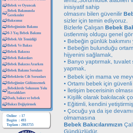
temiz,Sorumluluk alabilen 
Bebek ve Oyuncak
inisiyatif sahip
Bebek Bakımında
olmasını bilen güvenilir
Beb
Gerekenler
sizler için temin ediyoruz.
Bakıcımız
Bizlerle Çalışan
Bebek Bakı
Bebeğimizin Bakımı
0-3 Yaş Bebek Bakımı
üstlenmiş oldugu genel gör
Bebek Alt Temizliği
• Bebeğin günlük bakımını
Bebek Ve Bakıcı
• Bebeğin bulunduğu ortamı
Bebek Bakıcısı
hijyenini sağlamak,
Bebek Bakıcıları
• Banyo yaptırmak, tuvalet 
Bebek Bakıcısı Ararken
yapmak,
Bebek Bakımı Soruları
• Bebek için mama ve meyv
Bebeklerin Cilt Sorunları
• Ortamı bebek için güvenli
Bebeğimize Gülümsemek
Bebeklerde Solunum Yolu
• İletişim becerisinin olmas
Hastalıkları
• Kişilik olarak bakılacak
Dadı, bakıcı ve bebek
• Eğitimli, kendini yetiştirmi
Bakıcı Değiştirmek
• Çocuğu ya da işe devamını
Online : 17
olmamasına
Bugün : 493
Bebek Bakıcılarımızın
Çalı
Toplam : 2863755
Gündüzlüdür.