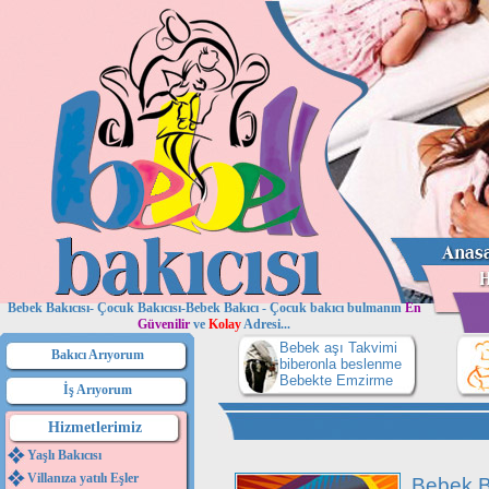
Bebek Bakıcısı- Çocuk Bakıcısı-Bebek Bakıcı - Çocuk bakıcı bulmanın
En
Güvenilir
ve
Kolay
Adresi...
Bebek aşı Takvimi
Bakıcı Arıyorum
biberonla beslenme
Bebekte Emzirme
İş Arıyorum
Hizmetlerimiz
Yaşlı Bakıcısı
Villanıza yatılı Eşler
Bebek B